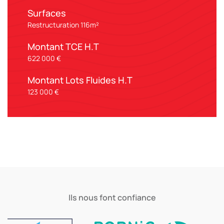
Surfaces
Restructuration 116m²
Montant TCE H.T
622 000 €
Montant Lots Fluides H.T
123 000 €
Ils nous font confiance