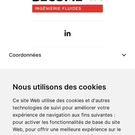
Qui sommes-nous
Coordonnées
Compétences
Présentation
Pages du site
Références
Nos valeurs
Nous utilisons des cookies
Ce site Web utilise des cookies et d'autres
Qualifications
L'équipe
technologies de suivi pour améliorer votre
expérience de navigation aux fins suivantes :
Actualités
pour activer les fonctionnalités de base du site
Web
,
pour offrir une meilleure expérience sur le
Recrutement