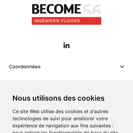
Qui sommes-nous
Coordonnées
Compétences
Présentation
Pages du site
Références
Nos valeurs
Nous utilisons des cookies
Ce site Web utilise des cookies et d'autres
Qualifications
L'équipe
technologies de suivi pour améliorer votre
expérience de navigation aux fins suivantes :
Actualités
pour activer les fonctionnalités de base du site