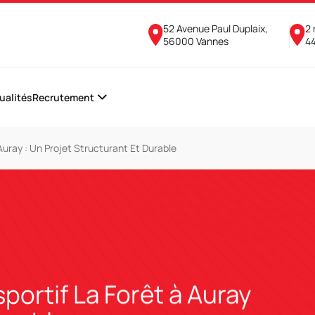
52 Avenue Paul Duplaix,
2 
56000 Vannes
4
ualités
Recrutement
uray : Un Projet Structurant Et Durable
portif La Forêt à Auray