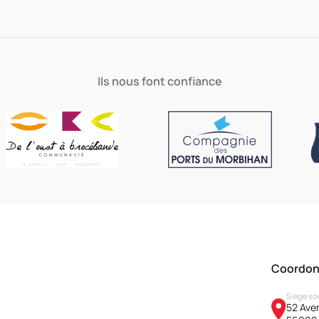
Ils nous font confiance
Coordo
Siège so
52 Aven