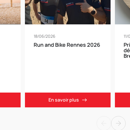
18/06/2026
11/
Run and Bike Rennes 2026
Pr
dé
Br
En savoir plus