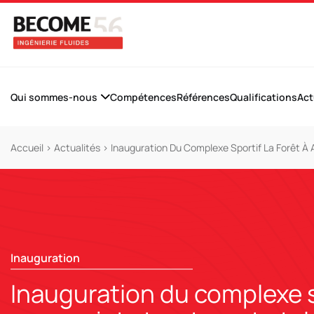
Qui sommes-nous
Compétences
Références
Qualifications
Act
Accueil
>
Actualités
>
Inauguration Du Complexe Sportif La Forêt À A
Inauguration
Inauguration du complexe s