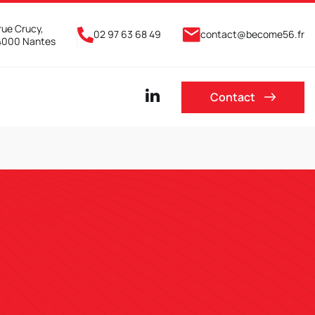
rue Crucy,
02 97 63 68 49
contact@become56.fr
4000 Nantes
Contact