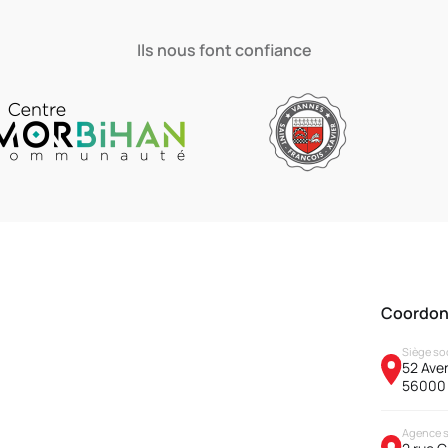
Ils nous font confiance
Coordo
Siège so
52 Aven
56000
Agence 