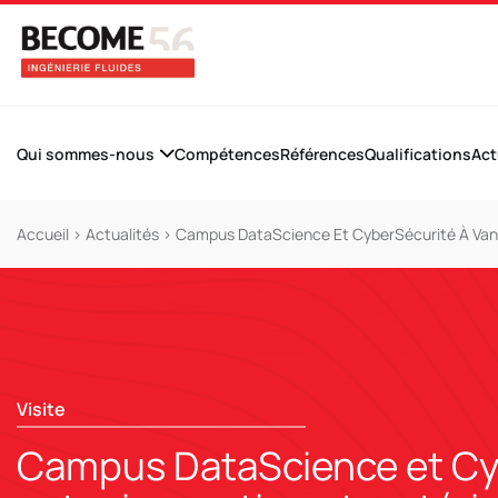
Qui sommes-nous
Compétences
Références
Qualifications
Act
Accueil
>
Actualités
>
Campus DataScience Et CyberSécurité À Vann
Visite
Campus DataScience et Cy