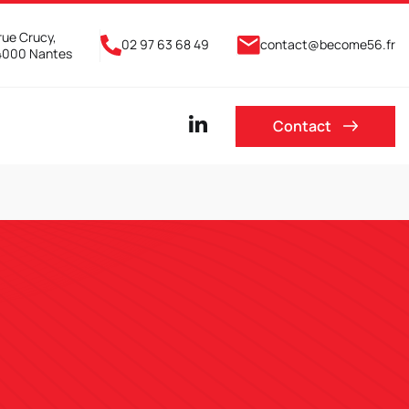
rue Crucy,
02 97 63 68 49
contact@become56.fr
4000 Nantes
Contact