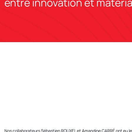
entre innovation et matéri
Nos collaborateurs
Sébastien ROUXEL
et
Amandine CARRÉ
ont eu le 