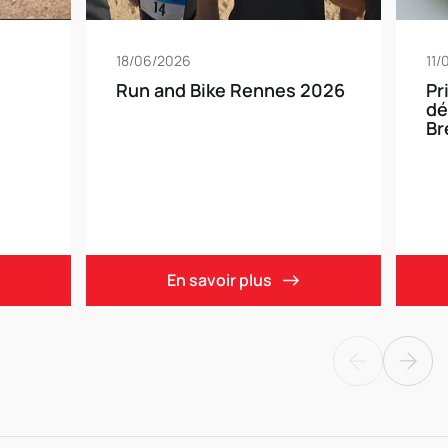
18/06/2026
11/
Run and Bike Rennes 2026
Pr
dé
Br
En savoir plus